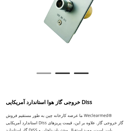
خروجی گاز هوا استاندارد آمریکایی DIss
ما عرضه کارخانه چین به طور مستقیم فروش Weclearmed®
استاندارد آمریکایی DIss گاز خروجی گاز. علاوه بر این، قیمت پریزهای
گاز استاندارد DISS پایین است، مورد استقبال مشتریان داخلی و