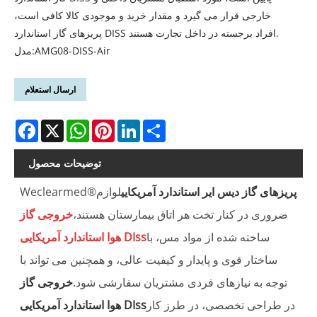
خارجی قرار می گیرد و مقدار خرید و موجودی کالا کافی است،
پریزهای گاز استاندارد DISS افراد برجسته در داخل تجارت هستند.
مدل:AMG08-DISS-Air
ارسال استعلام
Facebook
X
WhatsApp
Pinterest
LinkedIn
Share
توضیحات محصول
پریزهای گاز دیس ایر استاندارد آمریکایی
لوازم
Weclearmed®
ضروری در کنار تخت هر اتاق بیمارستان هستند،
خروجی گاز
ساخته شده از مواد مس، با
هوا استاندارد آمریکایی DIss
ساختار قوی و پایدار و کیفیت عالی، و همچنین می تواند با
توجه به نیازهای فردی مشتریان سفارشی شود.
خروجی گاز
در طراحی تخصصی، در طرز کار
هوا استاندارد آمریکایی DIss