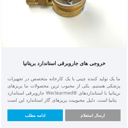
خروجی های جاروبرقی استاندارد بریتانیا
ما یک تولید کننده چینی با یک کارخانه متخصص در تجهیزات
پزشکی هستیم. یکی از محبوب ترین محصولات ما پریزهای
جاروبرقی استاندارد Weclearmed® بریتانیا با استانداردهای
بریتانیا است. دلیل محبوبیت پریزهای گاز استاندارد این است
که ما عملکردی با هزینه بالا، طرز کار عالی و موجودی
فراوانی داریم که تحویل هرگز به تأخیر نمی افتد. در تدارکات
ارسال استعلام
ادامه مطلب
خارجی، ما فقط مواد اولیه با کیفیت بالا را خریداری خواهیم