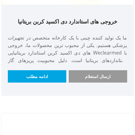
خروجی های استاندارد دی اکسید کربن بریتانیا
ما یک تولید کننده چینی با یک کارخانه متخصص در تجهیزات
پزشکی هستیم. یکی از محبوب ترین محصولات ما، خروجی
های دی اکسید کربن استاندارد بریتانیایی Weclearmed با
استانداردهای بریتانیا است. دلیل محبوبیت پریزهای گاز
استاندارد این است که ما عملکردی با هزینه بالا، طرز کار
عالی و موجودی فراوانی داریم که تحویل هرگز به تأخیر نمی
ارسال استعلام
ادامه مطلب
افتد. در تدارکات خارجی، ما فقط مواد اولیه با کیفیت بالا را
خریداری خواهیم کرد، هرگز بد. بنابراین، ما امیدواریم که
شریک شما باشیم و امیدوارم بتوانید این فرصت را به من
بدهید.