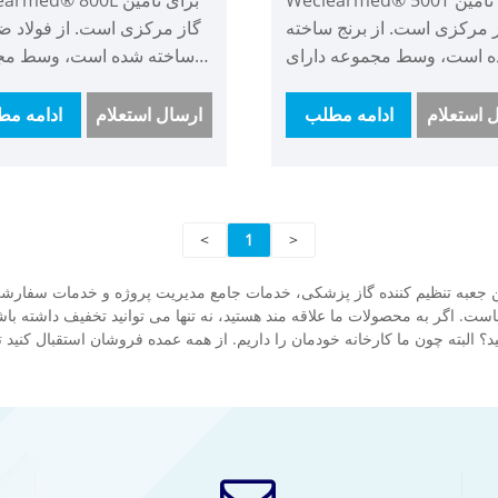
 مرکزی است. از برنج ساخته
گاز مرکزی است. از فولاد ض
 است، وسط مجموعه دارای
ساخته شده است، وسط مج
هنده فشار است که فشار بالا
دارای یک کاهنده فشار ا
 به فشار پایین تبدیل می کند تا
فشار بالا را به فشار پایین تب
 استعلام
ادامه مطلب
ارسال استعلام
ادامه مط
 گاز کل ساختمان را ثابت تر
کند تا فشار گاز کل ساختم
دف این است که مشکل فشار
ثابت تر کند. هدف این است که
 جریان ناکافی برای تامین گاز
حل مشکل فشار و دبی ناکافی
ن بالا را حل کنید. ما مدلی با
تامین گاز ساختمان بالا. ما م
<
1
>
 بدون فلومتر داریم که به شما
یا بدون فلومتر داریم که 
ه می دهیم آن را انتخاب کنید.
اجازه انتخاب می دهیم. یکی 
 چین جعبه تنظیم کننده گاز پزشکی، خدمات جامع مدیریت پروژه و خدمات سفارشی
رای فلومتر را می توان خواند
فلومتر قابل خواندن و اتص
اگر به محصولات ما علاقه مند هستید، نه تنها می توانید تخفیف داشته باشید بل
و به جعبه زنگ وصل کرد.
جعبه دزدگیر است.
بته چون ما کارخانه خودمان را داریم. از همه عمده فروشان استقبال کنید تا ا