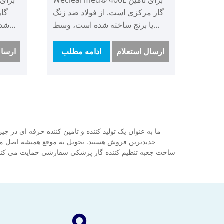
گاز مرکزی است. از فولاد ضد زنگ
گاز
یا برنج ساخته شده است، وسط
شده
مجموعه دارای یک کاهنده فشار
یک کا
است که فشار بالا را به فشار پایین
را
ارسال استعلام
ادامه مطلب
ارسال
تبدیل می کند تا فشار گاز کل
فشار
ساختمان را ثابت تر کند. هدف این
کند. ه
است که مشکل فشار و جریان
و
ناکافی برای تامین گاز ساختمان بالا
ساختما
را حل کنیم. ما مدلی با یا بدون
یا
فلومتر داریم که به شما اجازه می
اجاز
ما به عنوان یک تولید کننده و تامین کننده حرفه ای در
دهیم آن را انتخاب کنید. یکی دارای
یکی دا
جدیدترین فروش هستند. تحویل به موقع همیشه اصل ماست. 
فلومتر را می توان خواند و به جعبه
ساخت جعبه تنظیم کننده گاز پزشکی سفارشی حمایت می کنید؟ ال
زنگ وصل کرد.