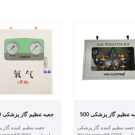
جعب
لیتر
جعبه تنظیم کننده گاز پزشکی
جعبه تنظیم کننده گاز 
Weclearmed® 500T برای تامین
Weclearmed® 800L برا