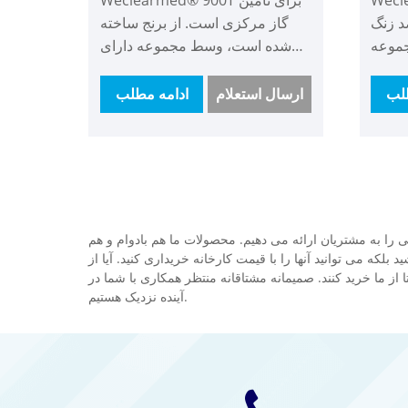
د زنگ
گاز مرکزی است. از برنج ساخته
موعه
شده است، وسط مجموعه دارای
ست که
یک کاهنده فشار است که فشار بالا
دیل می
را به فشار کم تبدیل می کند تا فشار
لب
ارسال استعلام
ادامه مطلب
ان را
گاز کل ساختمان را ثابت تر کند.
 برای
هدف این است که مشکل فشار و
 برای
جریان ناکافی برای تامین گاز
دلی با
ساختمان بالا را حل کنید. ما مدلی با
به شما
یا بدون فلومتر داریم که به شما
دارای
اجازه می دهیم آن را انتخاب کنید.
 را به مشتریان ارائه می دهیم. محصولات ما هم بادوام و هم
ال به
یکی دارای فلومتر را می توان خواند
که می توانید آنها را با قیمت کارخانه خریداری کنید. آیا از
و به جعبه زنگ وصل کرد.
ز ما خرید کنند. صمیمانه مشتاقانه منتظر همکاری با شما در
آینده نزدیک هستیم.