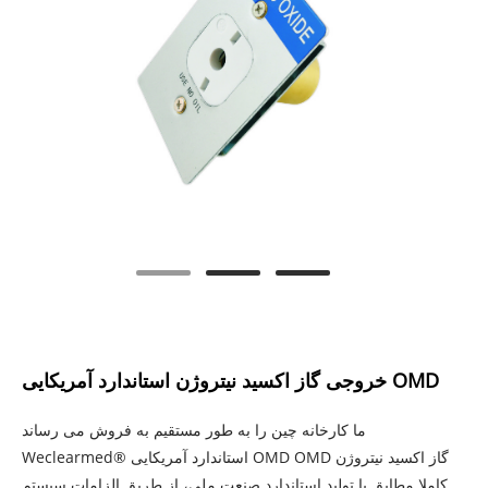
خروجی گاز اکسید نیتروژن استاندارد آمریکایی OMD
ما کارخانه چین را به طور مستقیم به فروش می رساند
Weclearmed® استاندارد آمریکایی OMD OMD گاز اکسید نیتروژن
کاملا مطابق با تولید استاندارد صنعت ملی، از طریق الزامات سیستم