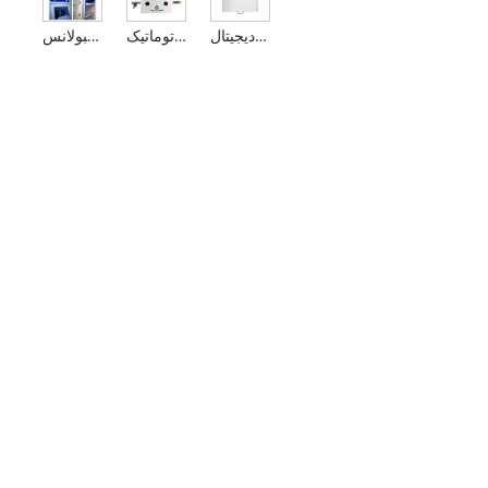
منیفولد خودکار دیجیتال (LED)
نمایشگر کریستال مایع اتوماتیک (LCD) منیفولد
منیفولد گاز پزشکی آمبولانس